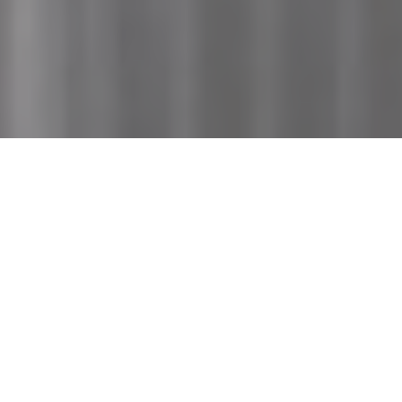
Projelerinize değer katıyoruz!
Doğal sodyum bentonit içerikli geosentetik kil
örtüler özellikle kentsel yapıların temel ve perde